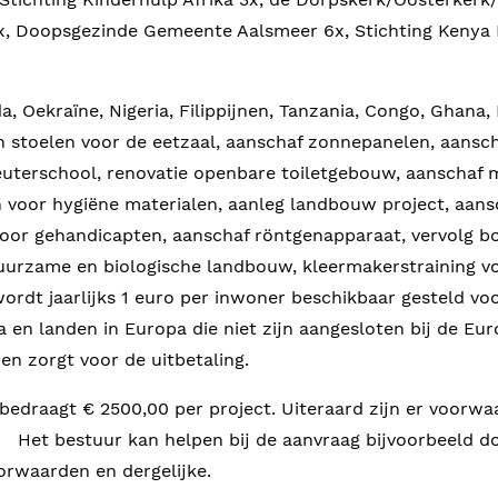
2x, Doopsgezinde Gemeente Aalsmeer 6x, Stichting Kenya 
, Oekraïne, Nigeria, Filippijnen, Tanzania, Congo, Ghana,
n stoelen voor de eetzaal, aanschaf zonnepanelen, aansc
leuterschool, renovatie openbare toiletgebouw, aanschaf 
 voor hygiëne materialen, aanleg landbouw project, aan
oor gehandicapten, aanschaf röntgenapparaat, vervolg b
g duurzame en biologische landbouw, kleermakers
dt jaarlijks 1 euro per inwoner beschikbaar gesteld voor
 en landen in Europa die niet zijn aangesloten bij de Eu
n zorgt voor de uitbetaling.
bedraagt € 2500,00 per project. Uiteraard zijn er voorw
tuur kan helpen bij de aanvraag bijvoorbeeld door 
oorwaarden en dergelijke.