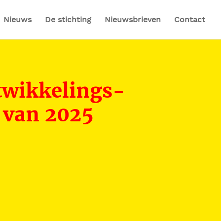
Nieuws
De stichting
Nieuwsbrieven
Contact
twikkelings-
 van 2025