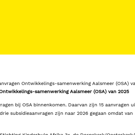
anvragen Ontwikkelings-samenwerking Aalsmeer (OSA) v
 Ontwikkelings-samenwerking Aalsmeer (OSA) van 2025
nvragen bij OSA binnenkomen. Daarvan zijn 15 aanvragen u
e drie subsidieaanvragen zijn naar 2026 gegaan omdat van
tichting Kinderhulp Afrika 3x, de Dorpskerk/Oosterkerk/