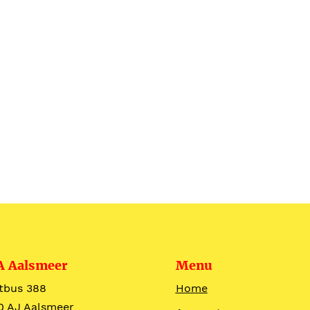
A Aalsmeer
Menu
tbus 388
Home
0 AJ Aalsmeer