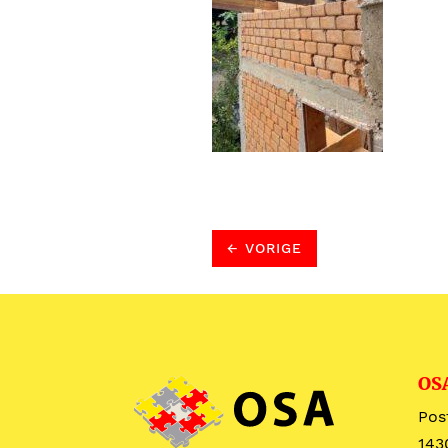
←
VORIGE
OS
Pos
143