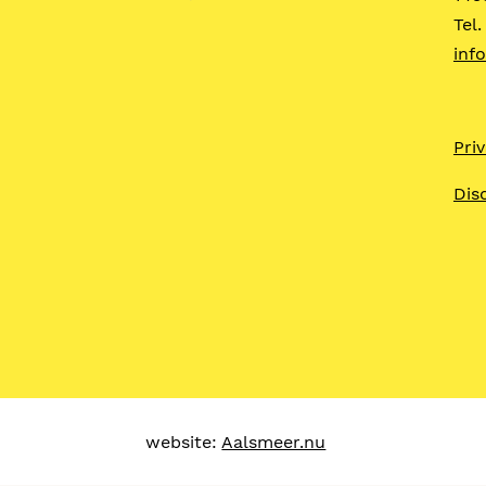
Tel
inf
Pri
Dis
website:
Aalsmeer.nu