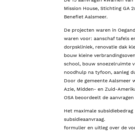
Mission House, Stichting GA 
Benefiet Aalsmeer.
De projecten waren in Oeganda
waren voor: aanschaf tafels e
dorpskliniek, renovatie dak k
bouw kleine verbrandingsoven
school, bouw snoezelruimte v
noodhulp na tyfoon, aanle
Door de gemeente Aalsmeer wor
Azie, Midden- en Zuid-Amerika
OSA beoordeelt de aanvragen e
Het maximale subsidiebedrag 
subsidieaanvraag. Het bes
formulier en uitleg over de v